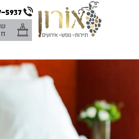
wd
7-5937
שב
חת