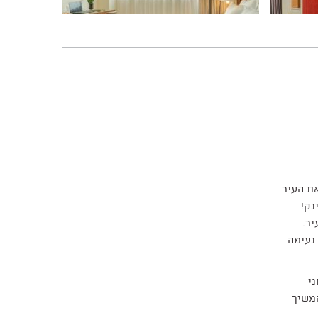
ת העיר
נק!
יר.
נעימה
י
משיך