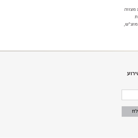
 מצווה
ת
מוצ"ש,
ירוע