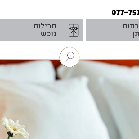
077-75
תות
חבילות
ן
נופש
הצג
/
הסתר
מנגנון
סינון
חבילות