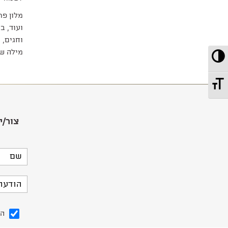
מלון פר
ועוד, ב
וחגים, 
מילה של
מתג ניגודיות גבוהה
מתג גודל גופן
צור/י
הנ