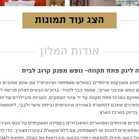
הצג עוד תמונות
אודות המלון
 לינק פתח תקווה- נופש מפנק קרוב לבית
חגוג מאורעות מיוחדים בסופ"ש משפחתי ואינטימי? אם אתם אוהבים א
 נופש אורבני ושיקי, אפשר כבר להגיד- ברוכים הבאים למלון פרימה לי
מוקם במרכז פתח תקווה על יד אזור העסקים, הקניות והבילויים של הע
זמינים אתכם להתארח באווירה אינטימית וביחס אישי ולבבי, לחופשה 
 בדיוק במרכז הארץ.
דרים מרווחים ומפוארים המאובזרים בקפידה ומשקיפים על הנוף העירונ
ומתאימים לזוגות או למשפחות, עם דלת מקשרת במקרה הצורך. כדי לה
ל כושר תוכלו להתאמן בחדר הכושר והבריאות של המלון, הפתוח 24/7!