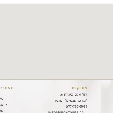
צור קשר
מאמרים
רח' אגם כינרת 6,
טי
"מרכז אגמים", נתניה
שב
077-757-5937
נו
info@orontours.co.il