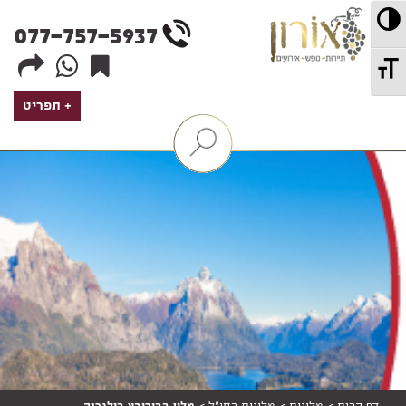
wd
מתג ניגודיות גבוהה
077-757-5937
מתג גודל גופן
תפריט
הצג
/
הסתר
מנגנון
סינון
חבילות