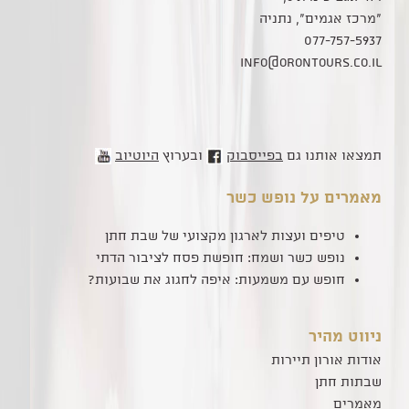
"מרכז אגמים", נתניה
077-757-5937
info@orontours.co.il
תמצאו אותנו גם
בפייסבוק
ובערוץ
היוטיוב
מאמרים על נופש כשר
טיפים ועצות לארגון מקצועי של שבת חתן
נופש כשר ושמח: חופשת פסח לציבור הדתי
חופש עם משמעות: איפה לחגוג את שבועות?
ניווט מהיר
אודות אורון תיירות
שבתות חתן
מאמרים