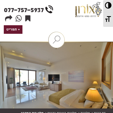
wd
מתג ניגודיות גבוהה
077-757-5937
מתג גודל גופן
תפריט
הצג
/
הסתר
מנגנון
סינון
חבילות