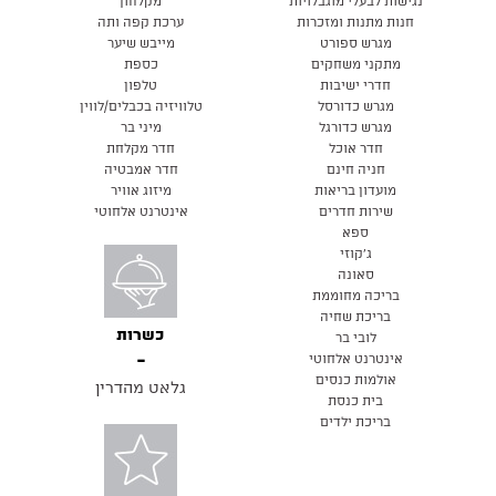
נגישות לבעלי מוגבלויות
מקלחון
חנות מתנות ומזכרות
ערכת קפה ותה
מגרש ספורט
מייבש שיער
מתקני משחקים
כספת
חדרי ישיבות
טלפון
מגרש כדורסל
טלוויזיה בכבלים/לווין
מגרש כדורגל
מיני בר
חדר אוכל
חדר מקלחת
חניה חינם
חדר אמבטיה
מועדון בריאות
מיזוג אוויר
שירות חדרים
אינטרנט אלחוטי
ספא
ג'קוזי
סאונה
בריכה מחוממת
בריכת שחיה
כשרות
לובי בר
אינטרנט אלחוטי
אולמות כנסים
גלאט מהדרין
בית כנסת
בריכת ילדים