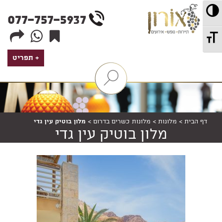
wd
מתג ניגודיות גבוהה
077-757-5937
מתג גודל גופן
תפריט
הצג
/
הסתר
מנגנון
דף הבית
>
מלונות
>
מלונות כשרים בדרום
>
מלון בוטיק עין גדי
מלון בוטיק עין גדי
סינון
חבילות