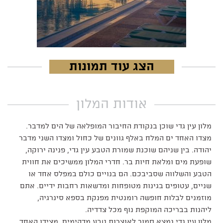
הצג עוד תמונות
אודות המלון
מלון עין גדי שוכן בנקודת החיבור המופלאה של הים למדבר.
מצדו האחד ים המלח באלף גוונים של כחול ומצדו השני מדבר
יהודה. בין שניהם שוכנת שמורת הטבע עין גדי, פנינה ירוקה,
שופעת מים ומלאת חיות בר. חדרי המלון ממשיכים את חווית
הטבע והשלווה שסביבכם. הם בנויים כולם במפלס אחד או
שניים, עטופים בגינות מטופחות ומדשאות רחבות ידיים. אתם
מוזמנים לבלות חופשה רומנטית מפנקת בספא סינרגיה,
ליהנות בבריכה המוקפת נוף מכל צדדיה.
מלון עין גדי נמצא סמוך לאוצרות טבע מדהימים. מצידו האחד