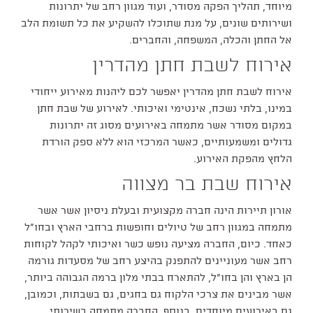
מיוחד, תהליך הפקה מסודר, ועוד מגוון רחב של יתרונות
ושירותים שונים, על מנת שתוכלו להשקיע את כל תשומת הלב
אל החתן והכלה, המשפחה, והחברים.
אירוח לשבת חתן מהדרין
אירוח לשבת חתן מהדרין יאפשר לכם ליהנות מאירוע ייחודי
במינו, בלתי נשכח, אינטימי ואיכותי. לאירוע של שבת חתן
במקום מסודר אשר מתמחה באירועים מסוג זה יתרונות
גדולים ומשמעותיים, כאשר המרכזי הוא ללא ספק הורדת
הלחץ מהפקת האירוע.
אירוח שבת בר מצווה
אורון תיירות הינה חברה מקצועית ובעלת ניסיון אשר אשר
מתמחה במגוון רחב של טיולים וחופשות ברחבי הארץ ובחו״ל
כאחד. כיום, החברה מציעה נופש כשר ואיכותי לקהל לקוחות
רחב אשר מעוניינים להתפנק בהיצע רחב של מסעדות גורמה
הן בארץ והן בחו״ל, להתארח בבתי מלון ברמה הגבוהה ביותר,
אשר מבינים את צרכי הלקוח גם בחגים, גם בשבתות, וכמובן,
גם באירועים מיוחדים. בנוסף, החברה מתמחה בשירותי