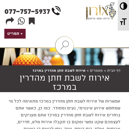
wd
מתג ניגודיות גבוהה
077-757-5937
מתג גודל גופן
תפריט
הצג
/
הסתר
מנגנון
דף הבית
>
מאמרים
>
אירוח לשבת חתן מהדרין במרכז
אירוח לשבת חתן מהדרין
סינון
חבילות
במרכז
אפשרות של אירוח לשבת חתן מהדרין במרכז מתאימה לכל מי
שמחפש אירוע אינטימי, נעים ומסודר. כמו כן, כאשר אתם
בוחרים אירוח לשבת חתן מהדרין במרכז אתם מעניקים
לעצמכם שקט נפשי ומקום בו תקבלו אירוח מלא, חדרים,