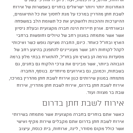
ארוחות, אולם, בית כנסת, ועוד. ניתן לראות כי בשנים
האחרונות יותר ויותר ישראלים בוחרים באפשרות של אירוח
לשבת חתן מהדרין במרכז על מנת לחסוך את כל התיאומים,
ההיערכות וההכנות ולהשקיע את כל תשומת הלב במשפחה
ובאורחים. אורון תיירות הינה חברה מקצועית ובעלת ניסיון
אשר אשר מתמחה במגוון רחב של טיולים וחופשות ברחבי
הארץ ובחו״ל כאחד. כיום, החברה מציעה נופש כשר ואיכותי
לקהל לקוחות רחב אשר מעוניינים להתפנק בהיצע רחב של
מסעדות גורמה הן בארץ והן בחו״ל, להתארח בבתי מלון ברמה
הגבוהה ביותר, אשר מבינים את צרכי הלקוח גם בחגים, גם
בשבתות, וכמובן, גם באירועים מיוחדים. בנוסף, החברה
מתמחה במגוון שירותים כגון אירוח לשבת חתן מהדרין במרכז,
אירוח לשבת חתן בדרום, אירוח לשבת חתן מהדרין, אירוח
שבת בר מצווה ועוד.
אירוח לשבת חתן בדרום
כאשר אתם בוחרים בחברה מקצועית אשר מתמחה בשירותי
אירוח לשבת חתן בדרום אתם מקבלים שירות מקיף ואישי
אשר כולל מקום מסודר, לינה, ארוחות, בית כנסת, עיצוב